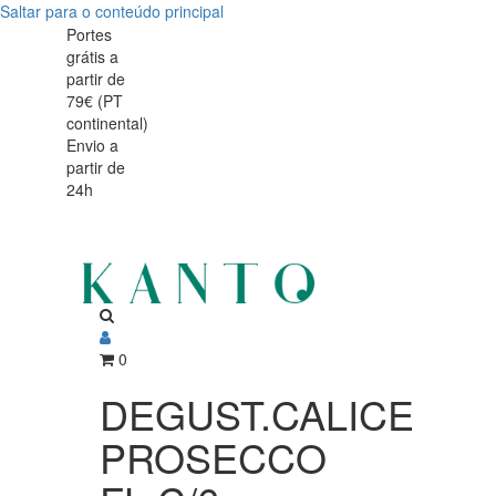
Saltar para o conteúdo principal
DEGUST.CALICE
DEGUST.CALICE
Portes
grátis a
PROSECCO
PROSECCO
partir de
FL.C/6
79€ (PT
FL.C/6
continental)
Envio a
partir de
24h
0
DEGUST.CALICE
PROSECCO