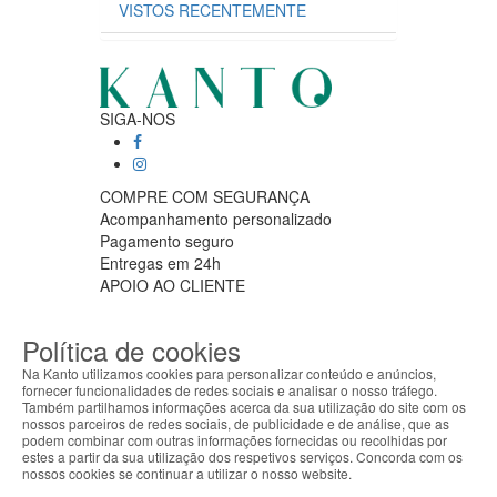
VISTOS RECENTEMENTE
SIGA-NOS
COMPRE COM SEGURANÇA
Acompanhamento personalizado
Pagamento seguro
Entregas em 24h
APOIO AO CLIENTE
Segunda a sexta feira
9:30 › 12:00
Política de cookies
15:00 › 17:30
Clique para iniciar chat
Na Kanto utilizamos cookies para personalizar conteúdo e anúncios,
fornecer funcionalidades de redes sociais e analisar o nosso tráfego.
PARCEIROS LOGISTICOS
Também partilhamos informações acerca da sua utilização do site com os
nossos parceiros de redes sociais, de publicidade e de análise, que as
ABOUT THE COOKIES
podem combinar com outras informações fornecidas ou recolhidas por
Kanto handles information about your visit using
estes a partir da sua utilização dos respetivos serviços. Concorda com os
cookies that improve the performance of the
nossos cookies se continuar a utilizar o nosso website.
MÉTODOS DE PAGAMENTO
website, facilitate sharing via social networks and