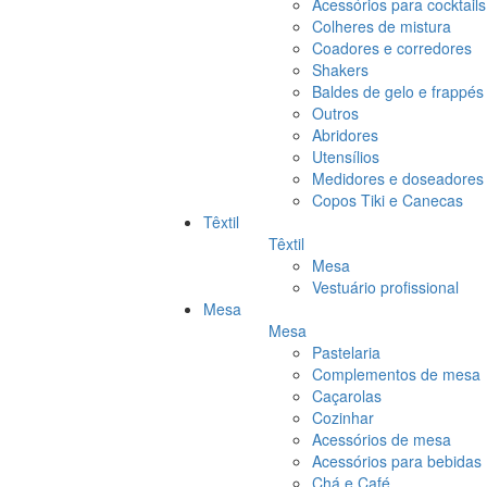
Acessórios para cocktails
Colheres de mistura
Coadores e corredores
Shakers
Baldes de gelo e frappés
Outros
Abridores
Utensílios
Medidores e doseadores
Copos Tiki e Canecas
Têxtil
Têxtil
Mesa
Vestuário profissional
Mesa
Mesa
Pastelaria
Complementos de mesa
Caçarolas
Cozinhar
Acessórios de mesa
Acessórios para bebidas
Chá e Café