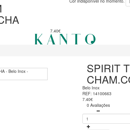
Cor indisponível no momento.
M
CHA
7.40€
SPIRIT 
CHAM.C
Belo Inox
REF: 14100663
7.40€
0 Avaliações