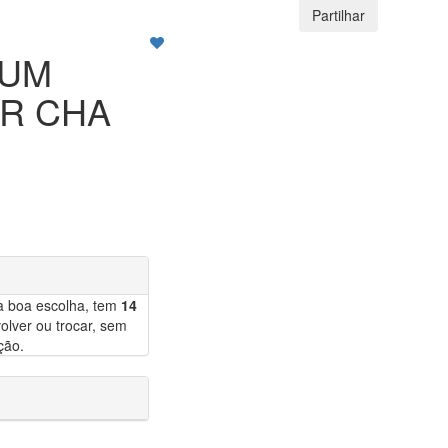
Partilhar
IUM
R CHA
a boa escolha, tem
14
olver ou trocar, sem
ção.