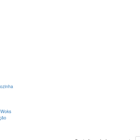
Cozinha
, Woks
ção