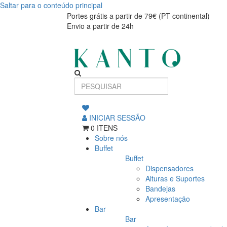
Saltar para o conteúdo principal
SPIRIT
SPIRIT
Portes grátis a partir de 79€ (PT continental)
Envio a partir de 24h
TITANIUM
TITANIUM
CHAM.COLHER
CHAM.COLHER
CHA
CHA
INICIAR SESSÃO
0 ITENS
Sobre nós
Buffet
Buffet
Dispensadores
Alturas e Suportes
Bandejas
Apresentação
Bar
Bar