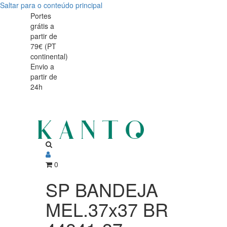
Saltar para o conteúdo principal
SP
SP
Portes
grátis a
BANDEJA
BANDEJA
partir de
MEL.37x37
79€ (PT
MEL.37x37
continental)
BR
Envio a
BR
partir de
44841-
24h
44841-
37
37
0
SP BANDEJA
MEL.37x37 BR