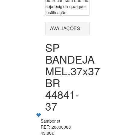
ou trocar, sem que lhe
seja exigida qualquer
justificação.
AVALIAÇÕES
SP
BANDEJA
MEL.37x37
BR
44841-
37
Sambonet
REF: 20000068
43.80€