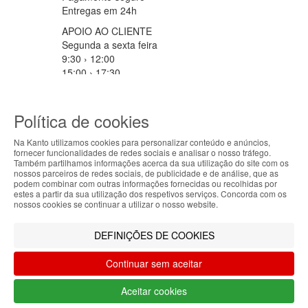
Entregas em 24h
APOIO AO CLIENTE
Segunda a sexta feira
9:30 › 12:00
15:00 › 17:30
Clique para iniciar chat
PARCEIROS LOGISTICOS
Política de cookies
Na Kanto utilizamos cookies para personalizar conteúdo e anúncios,
fornecer funcionalidades de redes sociais e analisar o nosso tráfego.
ABOUT THE COOKIES
MÉTODOS DE PAGAMENTO
Também partilhamos informações acerca da sua utilização do site com os
nossos parceiros de redes sociais, de publicidade e de análise, que as
Kanto handles information about your visit using
podem combinar com outras informações fornecidas ou recolhidas por
estes a partir da sua utilização dos respetivos serviços. Concorda com os
cookies that improve the performance of the
nossos cookies se continuar a utilizar o nosso website.
website, facilitate sharing via social networks and
Filtrar por
offer advertising tailored to your interests. By
DEFINIÇÕES DE COOKIES
continuing to browse our site, you accept the use of
Limpar filtros
Filtrar
these cookies. For more information, see our
Continuar sem aceitar
Privacy and Cookie Policy. You can configure your
preferences in Cookie settings.
Aceitar cookies
Accepted