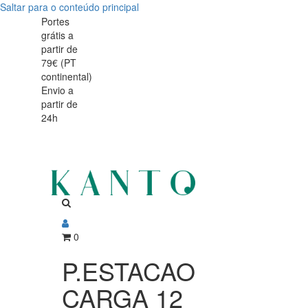
Saltar para o conteúdo principal
P.ESTACAO
P.ESTACAO
Portes
grátis a
CARGA
CARGA
partir de
12
79€ (PT
12
continental)
UNID
Envio a
UNID
partir de
17024
24h
17024
0
P.ESTACAO
CARGA 12