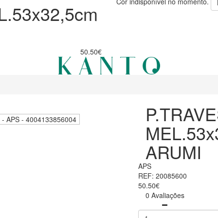
Cor indisponível no momento.
.53x32,5cm
50.50€
P.TRAV
MEL.53x
ARUMI
APS
REF: 20085600
50.50€
0 Avaliações