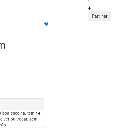
Partilhar
m
a boa escolha, tem
14
olver ou trocar, sem
ção.