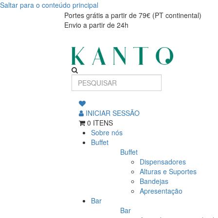
Saltar para o conteúdo principal
P.TRAVESSA
P.TRAVESSA
Portes grátis a partir de 79€ (PT continental)
Envio a partir de 24h
MEL.53x32,5cm
MEL.53x32,5cm
ARUMI
ARUMI
INICIAR SESSÃO
0 ITENS
Sobre nós
Buffet
Buffet
Dispensadores
Alturas e Suportes
Bandejas
Apresentação
Bar
Bar