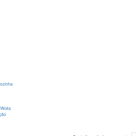
Cozinha
, Woks
ção