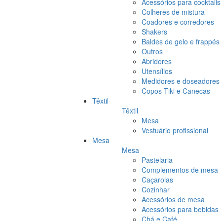
Acessórios para cocktails
Colheres de mistura
Coadores e corredores
Shakers
Baldes de gelo e frappés
Outros
Abridores
Utensílios
Medidores e doseadores
Copos Tiki e Canecas
Têxtil
Têxtil
Mesa
Vestuário profissional
Mesa
Mesa
Pastelaria
Complementos de mesa
Caçarolas
Cozinhar
Acessórios de mesa
Acessórios para bebidas
Chá e Café