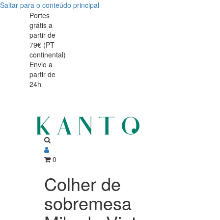
Saltar para o conteúdo principal
Colher
Colher
Portes
grátis a
de
de
partir de
sobremesa
79€ (PT
sobremesa
continental)
Mikado
Envio a
Mikado
partir de
Vintage
24h
Vintage
0
Colher de
sobremesa