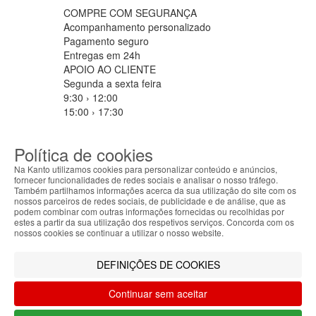
COMPRE COM SEGURANÇA
Acompanhamento personalizado
Pagamento seguro
Entregas em 24h
APOIO AO CLIENTE
Segunda a sexta feira
9:30 › 12:00
15:00 › 17:30
Clique para iniciar chat
PARCEIROS LOGISTICOS
Política de cookies
Na Kanto utilizamos cookies para personalizar conteúdo e anúncios,
fornecer funcionalidades de redes sociais e analisar o nosso tráfego.
Também partilhamos informações acerca da sua utilização do site com os
MÉTODOS DE PAGAMENTO
nossos parceiros de redes sociais, de publicidade e de análise, que as
ABOUT THE COOKIES
podem combinar com outras informações fornecidas ou recolhidas por
Kanto handles information about your visit using
estes a partir da sua utilização dos respetivos serviços. Concorda com os
cookies that improve the performance of the
nossos cookies se continuar a utilizar o nosso website.
website, facilitate sharing via social networks and
Filtrar por
offer advertising tailored to your interests. By
DEFINIÇÕES DE COOKIES
Limpar filtros
Filtrar
continuing to browse our site, you accept the use of
these cookies. For more information, see our
Continuar sem aceitar
Privacy and Cookie Policy. You can configure your