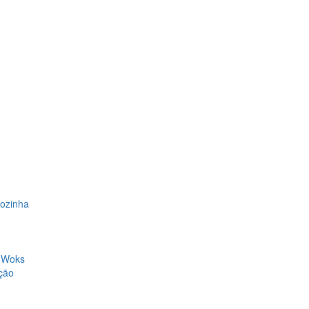
Cozinha
, Woks
ção