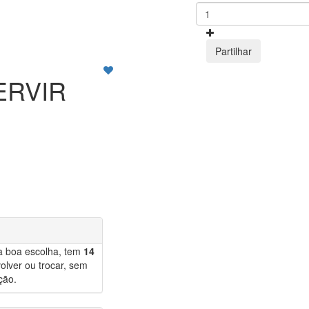
Partilhar
ERVIR
a boa escolha, tem
14
olver ou trocar, sem
ção.