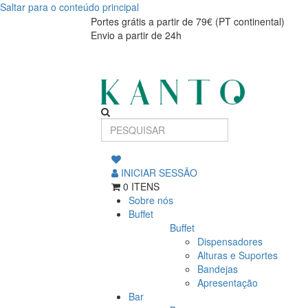
Saltar para o conteúdo principal
IB.COLHER
IB.COLHER
Portes grátis a partir de 79€ (PT continental)
Envio a partir de 24h
SERVIR
SERVIR
33cm
33cm
762015
762015
INICIAR SESSÃO
0 ITENS
Sobre nós
Buffet
Buffet
Dispensadores
Alturas e Suportes
Bandejas
Apresentação
Bar