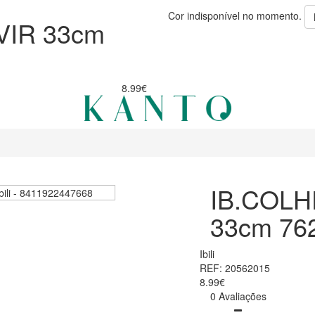
Cor indisponível no momento.
VIR 33cm
8.99€
IB.COLH
33cm 76
Ibili
REF: 20562015
8.99€
0 Avaliações