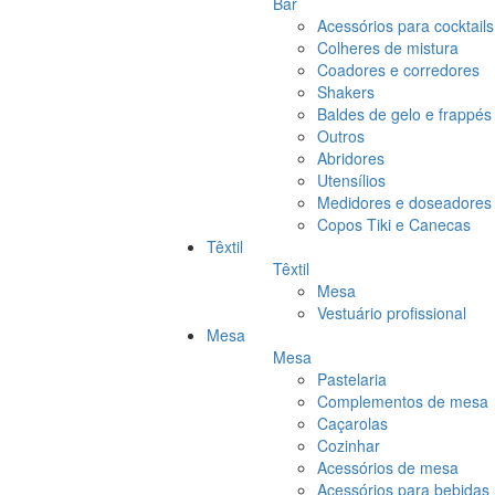
Bar
Acessórios para cocktails
Colheres de mistura
Coadores e corredores
Shakers
Baldes de gelo e frappés
Outros
Abridores
Utensílios
Medidores e doseadores
Copos Tiki e Canecas
Têxtil
Têxtil
Mesa
Vestuário profissional
Mesa
Mesa
Pastelaria
Complementos de mesa
Caçarolas
Cozinhar
Acessórios de mesa
Acessórios para bebidas