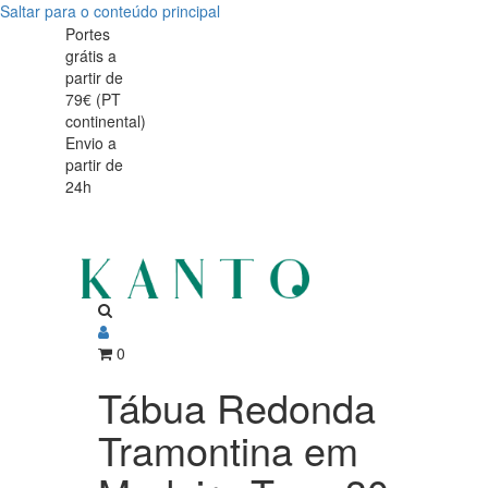
Saltar para o conteúdo principal
Tábua
Tábua
Portes
grátis a
Redonda
Redonda
partir de
Tramontina
79€ (PT
Tramontina
continental)
em
Envio a
em
partir de
Madeira
24h
Madeira
Teca
Teca
30
cm
30
com
cm
Cabo
0
com
Tábua Redonda
Cabo
Tramontina em