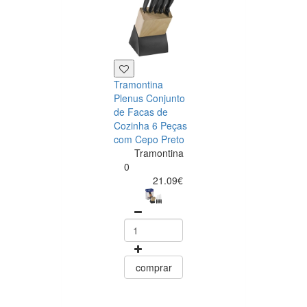
Tramontina
Kit churrasco 3
Plenus Conjunto
peças, aço ino
de Facas de
cabos madeira
Cozinha 6 Peças
natural, com
com Cepo Preto
tábua madeira
Tramontina
34,5x21,5cm
0
Tramontin
21.09€
0
25.30
comprar
comprar