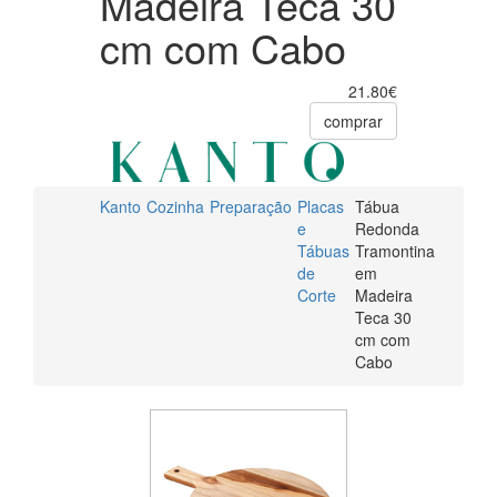
Madeira Teca 30
cm com Cabo
21.80€
comprar
Kanto
Cozinha
Preparação
Placas
Tábua
e
Redonda
Tábuas
Tramontina
de
em
Corte
Madeira
Teca 30
cm com
Cabo