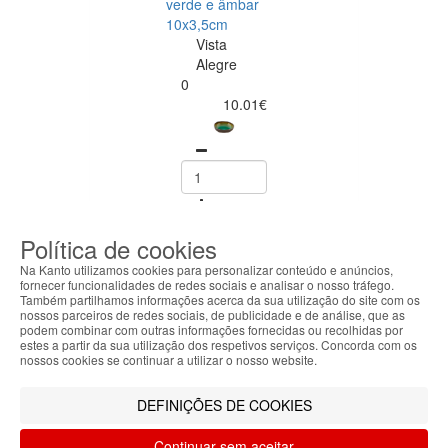
verde e âmbar
10x3,5cm
Vista
Alegre
0
10.01€
comprar
comprar
Política de cookies
Na Kanto utilizamos cookies para personalizar conteúdo e anúncios,
fornecer funcionalidades de redes sociais e analisar o nosso tráfego.
Também partilhamos informações acerca da sua utilização do site com os
nossos parceiros de redes sociais, de publicidade e de análise, que as
ABOUT THE COOKIES
podem combinar com outras informações fornecidas ou recolhidas por
Kanto handles information about your visit using
estes a partir da sua utilização dos respetivos serviços. Concorda com os
cookies that improve the performance of the
nossos cookies se continuar a utilizar o nosso website.
website, facilitate sharing via social networks and
SIGA-NOS
offer advertising tailored to your interests. By
DEFINIÇÕES DE COOKIES
continuing to browse our site, you accept the use of
these cookies. For more information, see our
Continuar sem aceitar