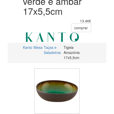
verde e âmbar
17x5,5cm
13.46€
comprar
Kanto
Mesa
Taças e
Tigela
Saladeiras
Amazónia
17x5,5cm