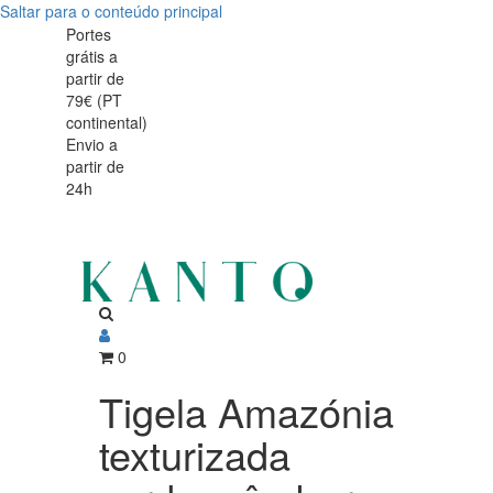
Saltar para o conteúdo principal
Tigela
Tigela
Portes
grátis a
Amazónia
Amazónia
partir de
texturizada
79€ (PT
texturizada
continental)
verde
Envio a
verde
partir de
e
24h
e
âmbar
âmbar
17x5,5cm
17x5,5cm
0
Tigela Amazónia
texturizada