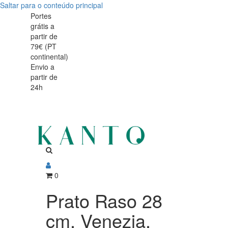
Saltar para o conteúdo principal
Prato
Prato
Portes
grátis a
Raso
Raso
partir de
28
79€ (PT
28
continental)
cm,
Envio a
cm,
partir de
Venezia,
24h
Venezia,
Porcelana
Porcelana
0
Prato Raso 28
cm, Venezia,