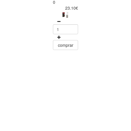
Churrasco
0
Conjunto de
23.10€
Facas para Ca
6 Peças Polyw
Vermelho
Tramontin
0
15.60
comprar
comprar