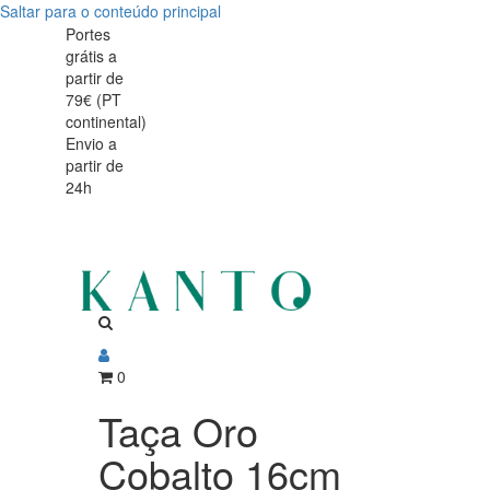
Saltar para o conteúdo principal
Taça
Taça
Portes
grátis a
Oro
Oro
partir de
Cobalto
79€ (PT
Cobalto
continental)
16cm
Envio a
16cm
partir de
24h
0
Taça Oro
Cobalto 16cm