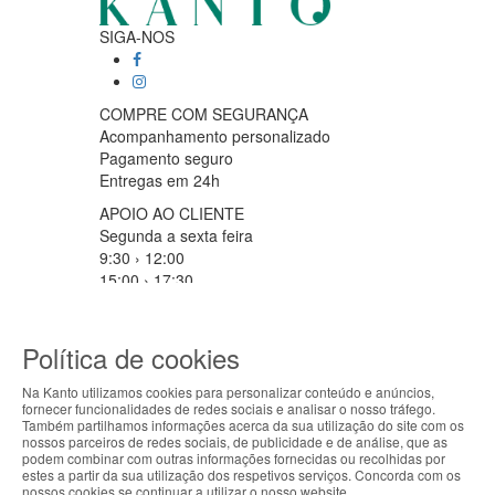
SIGA-NOS
COMPRE COM SEGURANÇA
Acompanhamento personalizado
Pagamento seguro
Entregas em 24h
APOIO AO CLIENTE
Segunda a sexta feira
9:30 › 12:00
15:00 › 17:30
Clique para iniciar chat
PARCEIROS LOGISTICOS
Política de cookies
Na Kanto utilizamos cookies para personalizar conteúdo e anúncios,
fornecer funcionalidades de redes sociais e analisar o nosso tráfego.
ABOUT THE COOKIES
MÉTODOS DE PAGAMENTO
Também partilhamos informações acerca da sua utilização do site com os
nossos parceiros de redes sociais, de publicidade e de análise, que as
Kanto handles information about your visit using
podem combinar com outras informações fornecidas ou recolhidas por
estes a partir da sua utilização dos respetivos serviços. Concorda com os
cookies that improve the performance of the
nossos cookies se continuar a utilizar o nosso website.