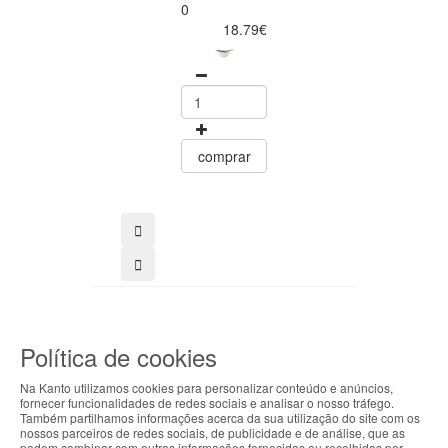
0
Steelite
18.79€
0
32.00
comprar
comprar
Política de cookies
SIGA-NOS
Na Kanto utilizamos cookies para personalizar conteúdo e anúncios,
fornecer funcionalidades de redes sociais e analisar o nosso tráfego.
ABOUT THE COOKIES
Também partilhamos informações acerca da sua utilização do site com os
COMPRE COM SEGURANÇA
nossos parceiros de redes sociais, de publicidade e de análise, que as
Acompanhamento personalizado
podem combinar com outras informações fornecidas ou recolhidas por