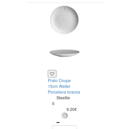
Prato Coupe
Prato Raso 28
15cm Atelier
Atelier Porcela
Porcelana branca
branca
Steelite
Steelite
0
0
9.20€
21.80