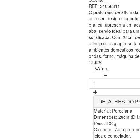
REF: 34056311
O prato raso de 28cm da 
pelo seu design elegante
branca, apresenta um aca
aba, sendo ideal para u
sofisticada. Com 28cm de
principais e adapta-se ta
ambientes domésticos req
ondas, forno, máquina de 
12.92€
IVA inc.
DETALHES DO 
Material: Porcelana
Dimensões: 28cm (Diâ
Peso: 800g
Cuidados: Apto para mi
loiça e congelador.