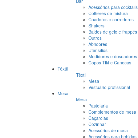
Bar
Acessórios para cocktails
Colheres de mistura
Coadores e corredores
Shakers
Baldes de gelo e frappés
Outros
Abridores
Utensílios
Medidores e doseadores
Copos Tiki e Canecas
Têxtil
Têxtil
Mesa
Vestuário profissional
Mesa
Mesa
Pastelaria
Complementos de mesa
Caçarolas
Cozinhar
Acessórios de mesa
Acessórios para bebidas