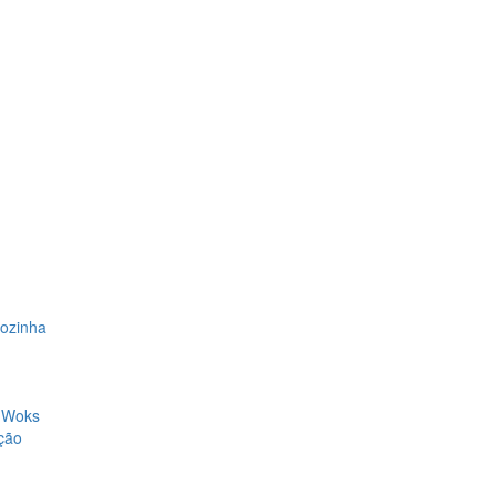
Cozinha
, Woks
ção