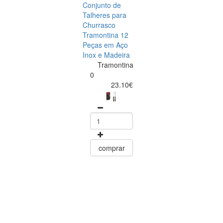
Conjunto de
Talheres para
Churrasco
Tramontina 12
Peças em Aço
Inox e Madeira
Tramontina
Tramontina
Churrasco
0
Conjunto de
23.10€
Facas para Ca
6 Peças Polyw
Vermelho
Tramontin
0
15.60
comprar
comprar