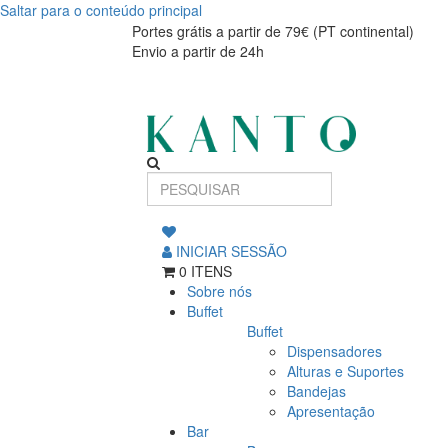
Saltar para o conteúdo principal
Colher
Colher
Portes grátis a partir de 79€ (PT continental)
Envio a partir de 24h
de
de
café
café
Stanton
Stanton
INICIAR SESSÃO
0 ITENS
Sobre nós
Buffet
Buffet
Dispensadores
Alturas e Suportes
Bandejas
Apresentação
Bar