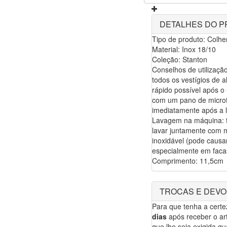
DETALHES DO 
Tipo de produto: Colhe
Material: Inox 18/10
Coleção: Stanton
Conselhos de utilizaç
todos os vestígios de 
rápido possível após 
com um pano de microf
imediatamente após a 
Lavagem na máquina: fa
lavar juntamente com 
inoxidável (pode caus
especialmente em faca
Comprimento: 11,5cm
TROCAS E DEV
Para que tenha a cert
dias
após receber o art
que lhe seja exigida qua