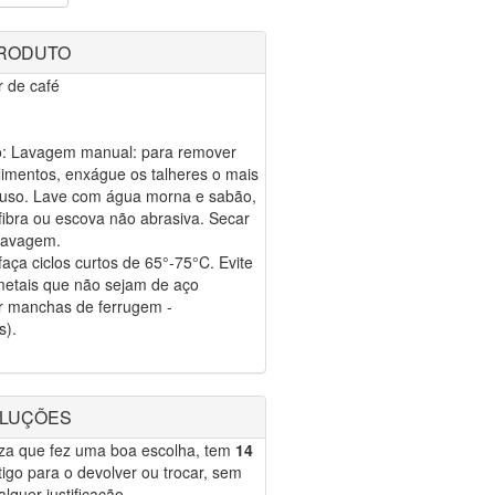
PRODUTO
r de café
ão: Lavagem manual: para remover
alimentos, enxágue os talheres o mais
o uso. Lave com água morna e sabão,
ibra ou escova não abrasiva. Secar
lavagem.
ça ciclos curtos de 65°-75°C. Evite
metais que não sejam de aço
ar manchas de ferrugem -
s).
OLUÇÕES
eza que fez uma boa escolha, tem
14
igo para o devolver ou trocar, sem
lquer justificação.