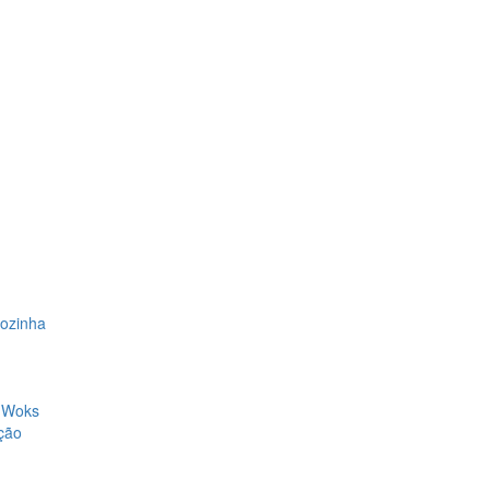
Cozinha
, Woks
ção