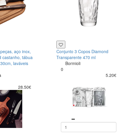
 peças, aço inox,
Conjunto 3 Copos Diamond
 castanho, tábua
Transparente 470 ml
30cm, laváveis
Bormioli
0
a
5.20€
28.50€