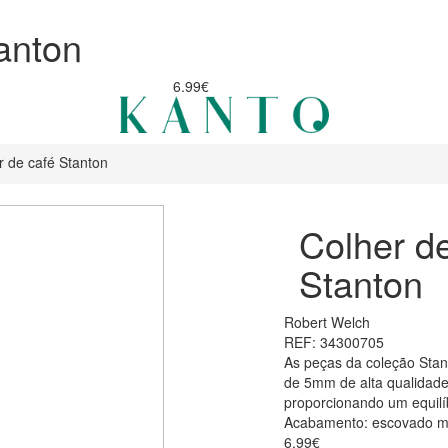
anton
6.99€
r de café Stanton
Colher d
Stanton
Robert Welch
REF: 34300705
As peças da coleção Stan
de 5mm de alta qualidade
proporcionando um equilíb
Acabamento: escovado m
6.99€