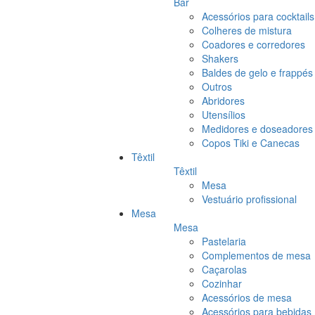
Bar
Acessórios para cocktails
Colheres de mistura
Coadores e corredores
Shakers
Baldes de gelo e frappés
Outros
Abridores
Utensílios
Medidores e doseadores
Copos Tiki e Canecas
Têxtil
Têxtil
Mesa
Vestuário profissional
Mesa
Mesa
Pastelaria
Complementos de mesa
Caçarolas
Cozinhar
Acessórios de mesa
Acessórios para bebidas