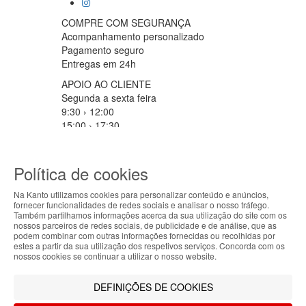
COMPRE COM SEGURANÇA
Acompanhamento personalizado
Pagamento seguro
Entregas em 24h
APOIO AO CLIENTE
Segunda a sexta feira
9:30 › 12:00
15:00 › 17:30
Clique para iniciar chat
PARCEIROS LOGISTICOS
Política de cookies
Na Kanto utilizamos cookies para personalizar conteúdo e anúncios,
fornecer funcionalidades de redes sociais e analisar o nosso tráfego.
ABOUT THE COOKIES
MÉTODOS DE PAGAMENTO
Também partilhamos informações acerca da sua utilização do site com os
nossos parceiros de redes sociais, de publicidade e de análise, que as
Kanto handles information about your visit using
podem combinar com outras informações fornecidas ou recolhidas por
estes a partir da sua utilização dos respetivos serviços. Concorda com os
cookies that improve the performance of the
nossos cookies se continuar a utilizar o nosso website.
website, facilitate sharing via social networks and
Filtrar por
offer advertising tailored to your interests. By
DEFINIÇÕES DE COOKIES
continuing to browse our site, you accept the use of
Limpar filtros
Filtrar
these cookies. For more information, see our