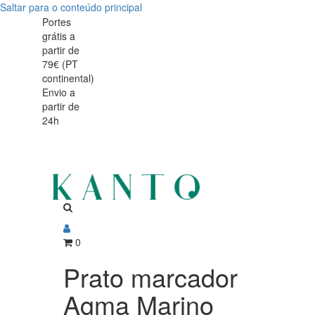
Saltar para o conteúdo principal
Prato
Prato
Portes
grátis a
marcador
marcador
partir de
Agma
79€ (PT
Agma
continental)
Marino
Envio a
Marino
partir de
32cm
24h
32cm
0
Prato marcador
Agma Marino