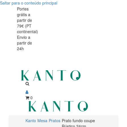
Saltar para o conteúdo principal
Prato
Prato
Portes
grátis a
fundo
fundo
partir de
coupe
79€ (PT
coupe
continental)
Rústico
Envio a
Rústico
partir de
24cm
24h
24cm
0
Kanto
Mesa
Pratos
Prato fundo coupe
Rústico 24cm