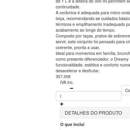
de 1 L e a leiteira de 300 ml permitem s
continuidade.
A cerâmica é adequada para micro onda
loiça, recomendando-se cuidados básic
térmicos e empilhamento inadequado pa
acabamento ao longo do tempo.
Composto por taças, pratos de sobreme
servir, este conjunto foi pensado para 
coerente, pronta a usar.
Ideal para momentos em família, brunc
como presente diferenciador, o Dreamy
funcionalidade, estética e conforto num
desacelerar e desfrutar.
357.00€
IVA inc.
Co
DETALHES DO PRODUTO
O que inclui