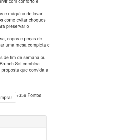
ervir com conforto e
s e máquina de lavar
os como evitar choques
ra preservar o
sa, copos e peças de
criar uma mesa completa e
hs de fim de semana ou
 Brunch Set combina
a proposta que convida a
+356 Pontos
mprar