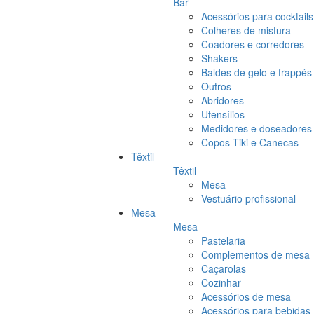
Bar
Acessórios para cocktails
Colheres de mistura
Coadores e corredores
Shakers
Baldes de gelo e frappés
Outros
Abridores
Utensílios
Medidores e doseadores
Copos Tiki e Canecas
Têxtil
Têxtil
Mesa
Vestuário profissional
Mesa
Mesa
Pastelaria
Complementos de mesa
Caçarolas
Cozinhar
Acessórios de mesa
Acessórios para bebidas