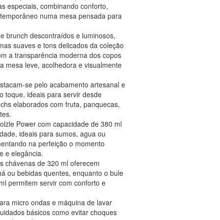
s especiais, combinando conforto,
ontemporâneo numa mesa pensada para
e brunch descontraídos e luminosos,
rmas suaves e tons delicados da coleção
m a transparência moderna dos copos
ma mesa leve, acolhedora e visualmente
stacam-se pelo acabamento artesanal e
 toque, ideais para servir desde
chs elaborados com fruta, panquecas,
tes.
Stolzle Power com capacidade de 380 ml
idade, ideais para sumos, agua ou
mentando na perfeição o momento
e e elegância.
as chávenas de 320 ml oferecem
chá ou bebidas quentes, enquanto o bule
0 ml permitem servir com conforto e
ara micro ondas e máquina de lavar
uidados básicos como evitar choques