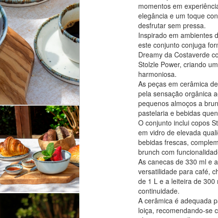
momentos em experiência
elegância e um toque c
desfrutar sem pressa.
Inspirado em ambientes d
este conjunto conjuga fo
Dreamy da Costaverde co
Stolzle Power, criando u
harmoniosa.
As peças em cerâmica de
pela sensação orgânica ao
pequenos almoços a brun
pastelaria e bebidas quen
O conjunto inclui copos 
em vidro de elevada qual
bebidas frescas, comple
brunch com funcionalidad
As canecas de 330 ml e 
versatilidade para café, 
de 1 L e a leiteira de 30
continuidade.
A cerâmica é adequada p
loiça, recomendando-se c