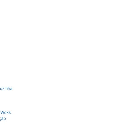
Cozinha
, Woks
ção