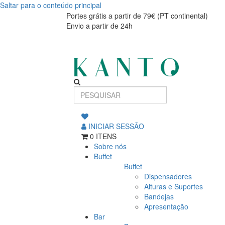
Saltar para o conteúdo principal
Conjunto
Conjunto
Portes grátis a partir de 79€ (PT continental)
Envio a partir de 24h
Brunch
Brunch
Elegante
Elegante
Dreamy
Dreamy
6
6
Pessoas
Pessoas
INICIAR SESSÃO
0 ITENS
Sobre nós
Buffet
Buffet
Dispensadores
Alturas e Suportes
Bandejas
Apresentação
Bar