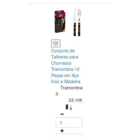
Conjunto de
Talheres para
Churrasco
Tramontina 12
Peças em Aço
Inox e Madeira
Tramontina
Tramontina
Churrasco
0
Conjunto de
23.10€
Facas para Ca
6 Peças Polyw
Vermelho
Tramontin
0
15.60