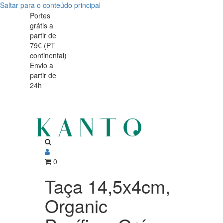
Saltar para o conteúdo principal
Taça
Taça
Portes
grátis a
14,5x4cm,
14,5x4cm,
partir de
Organic
79€ (PT
Organic
continental)
Pacífico,
Envio a
Pacífico,
partir de
Grés
24h
Grés
Reativo
Reativo
0
Taça 14,5x4cm,
Organic