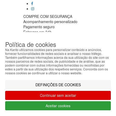
COMPRE COM SEGURANÇA
Acompanhamento personalizado
Pagamento seguro
Entregas em 24h
APOIO AO CLIENTE
Política de cookies
Segunda a sexta feira
9:30 › 12:00
Na Kanto utilizamos cookies para personalizar conteúdo e anúncios,
15:00 › 17:30
fornecer funcionalidades de redes sociais e analisar o nosso tráfego.
Também partilhamos informações acerca da sua utilização do site com os
Clique para iniciar chat
nossos parceiros de redes sociais, de publicidade e de análise, que as
ABOUT THE COOKIES
PARCEIROS LOGISTICOS
podem combinar com outras informações fornecidas ou recolhidas por
Kanto handles information about your visit using
estes a partir da sua utilização dos respetivos serviços. Concorda com os
cookies that improve the performance of the
nossos cookies se continuar a utilizar o nosso website.
website, facilitate sharing via social networks and
offer advertising tailored to your interests. By
MÉTODOS DE PAGAMENTO
DEFINIÇÕES DE COOKIES
continuing to browse our site, you accept the use of
these cookies. For more information, see our
Continuar sem aceitar
Privacy and Cookie Policy. You can configure your
Filtrar por
preferences in Cookie settings.
Aceitar cookies
Limpar filtros
Filtrar
Accepted