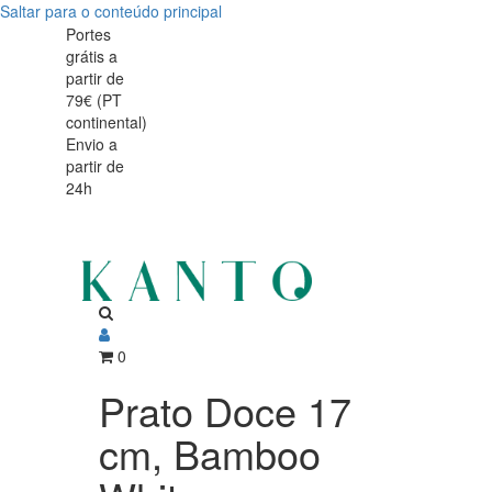
Saltar para o conteúdo principal
Prato
Prato
Portes
grátis a
Doce
Doce
partir de
17
79€ (PT
17
continental)
cm,
Envio a
cm,
partir de
Bamboo
24h
Bamboo
White,
White,
Porcelana
Vitrificada
Porcelana
Vitrificada
0
Prato Doce 17
cm, Bamboo