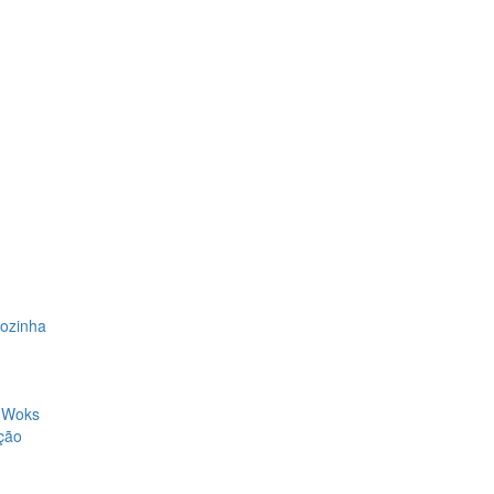
Cozinha
, Woks
ção