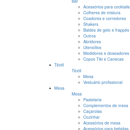
Bar
Acessórios para cocktails
Colheres de mistura
Coadores e corredores
Shakers
Baldes de gelo e frappés
Outros
Abridores
Utensílios
Medidores e doseadores
Copos Tiki e Canecas
Têxtil
Têxtil
Mesa
Vestuário profissional
Mesa
Mesa
Pastelaria
Complementos de mesa
Caçarolas
Cozinhar
Acessórios de mesa
Acessórios para bebidas