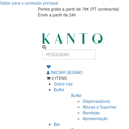
Saltar para o conteúdo principal
Colher
Colher
Portes grátis a partir de 79€ (PT continental)
Envio a partir de 24h
Chá
Chá
Bamboo
Bamboo
14
14
cm,
cm,
Aço
Aço
Inoxidável
INICIAR SESSÃO
Inoxidável
0 ITENS
Sobre nós
Buffet
Buffet
Dispensadores
Alturas e Suportes
Bandejas
Apresentação
Bar