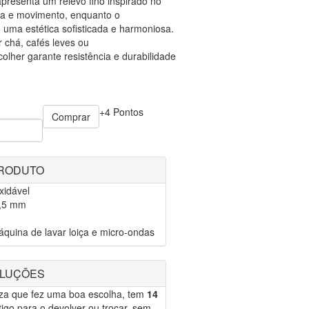
resenta um relevo fino inspirado no
ra e movimento, enquanto o
 uma estética sofisticada e harmoniosa.
r chá, cafés leves ou
lher garante resistência e durabilidade
+4 Pontos
Comprar
PRODUTO
xidável
2,5 mm
quina de lavar loiça e micro-ondas
OLUÇÕES
eza que fez uma boa escolha, tem
14
igo para o devolver ou trocar, sem