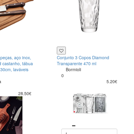
 peças, aço inox,
Conjunto 3 Copos Diamond
 castanho, tábua
Transparente 470 ml
30cm, laváveis
Bormioli
0
a
5.20€
28.50€