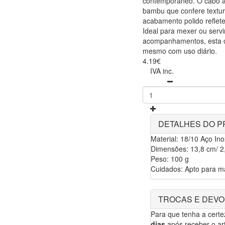
contemporâneo. O cabo ap
bambu que confere textu
acabamento polido reflete
Ideal para mexer ou servi
acompanhamentos, esta co
mesmo com uso diário.
4.19€
IVA inc.
DETALHES DO 
Material: 18/10 Aço Ino
Dimensões: 13,8 cm/ 
Peso: 100 g
Cuidados: Apto para má
TROCAS E DEV
Para que tenha a cert
dias
após receber o art