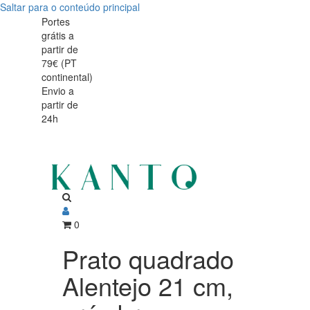
Saltar para o conteúdo principal
Prato
Prato
Portes
grátis a
quadrado
quadrado
partir de
Alentejo
79€ (PT
Alentejo
continental)
21
Envio a
21
partir de
cm,
24h
cm,
grés
grés
branco
com
branco
rebordos
com
ondulados
0
rebordos
pintados
Prato quadrado
ondulados
à
Alentejo 21 cm,
pintados
mão