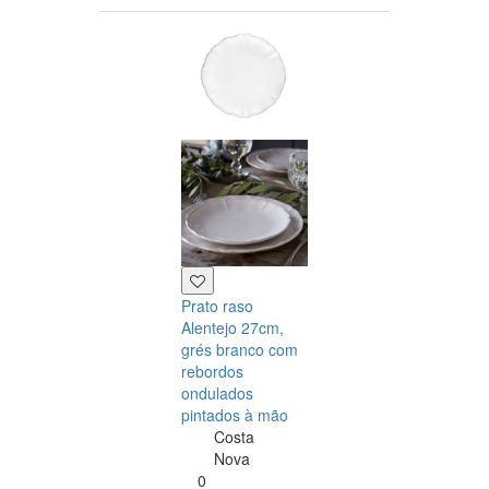
Prato raso
Bule Alentejo
Alentejo 27cm,
1,35L, grés
grés branco com
Branco com
rebordos
rebordos
ondulados
ondulados
pintados à mão
pintados à mã
Costa
Costa
Nova
Nova
0
0