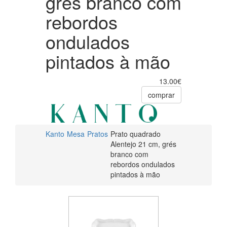
grés branco com
à
rebordos
mão
ondulados
pintados à mão
13.00€
comprar
Kanto
Mesa
Pratos
Prato quadrado
Alentejo 21 cm, grés
branco com
rebordos ondulados
pintados à mão