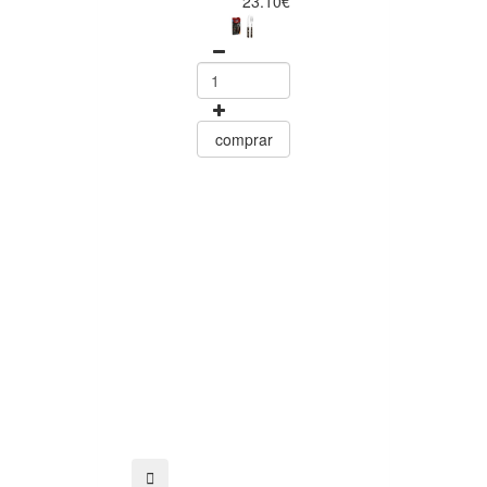
23.10€
Facas para Ca
6 Peças Polyw
Vermelho
Tramontin
0
15.60
comprar
comprar