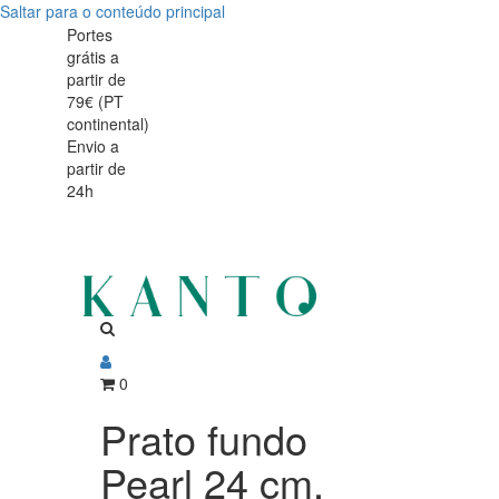
Saltar para o conteúdo principal
Prato
Prato
Portes
grátis a
fundo
fundo
partir de
Pearl
79€ (PT
Pearl
continental)
24
Envio a
24
partir de
cm,
24h
cm,
grés
grés
fino
com
fino
acabamento
com
artesanal
acabamento
0
artesanal
Prato fundo
Pearl 24 cm,