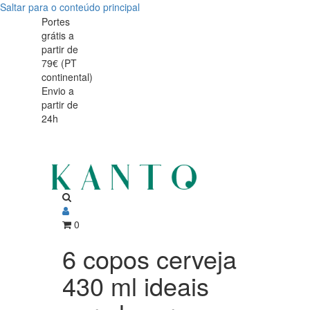
Saltar para o conteúdo principal
6
6
Portes
grátis a
copos
copos
partir de
cerveja
79€ (PT
cerveja
continental)
430
Envio a
430
partir de
ml
24h
ml
ideais
ideais
para
lagers
para
ligeiras
lagers
0
ligeiras
6 copos cerveja
430 ml ideais