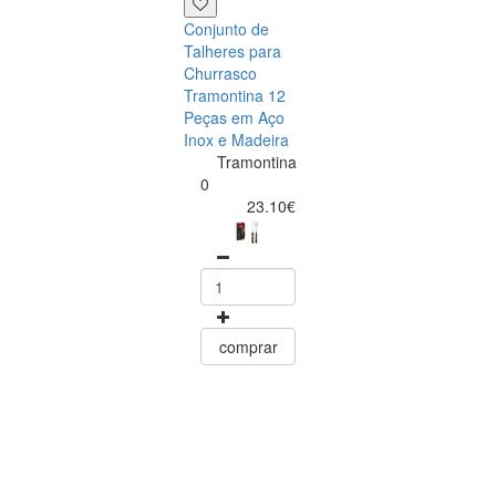
Conjunto de
Talheres para
Churrasco
Tramontina 12
Peças em Aço
Inox e Madeira
Tramontina
Tramontina
Churrasco
0
Conjunto de
23.10€
Facas para Ca
6 Peças Polyw
Vermelho
Tramontin
0
15.60
comprar
comprar