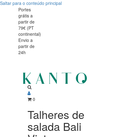
Saltar para o conteúdo principal
Talheres
Talheres
Portes
grátis a
de
de
partir de
salada
79€ (PT
salada
continental)
Bali
Envio a
Bali
partir de
Vintage
24h
Vintage
0
Talheres de
salada Bali