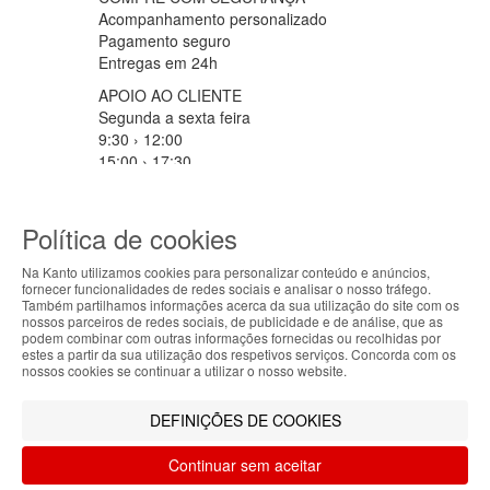
Acompanhamento personalizado
Pagamento seguro
Entregas em 24h
APOIO AO CLIENTE
Segunda a sexta feira
9:30 › 12:00
15:00 › 17:30
Clique para iniciar chat
PARCEIROS LOGISTICOS
Política de cookies
Na Kanto utilizamos cookies para personalizar conteúdo e anúncios,
fornecer funcionalidades de redes sociais e analisar o nosso tráfego.
ABOUT THE COOKIES
MÉTODOS DE PAGAMENTO
Também partilhamos informações acerca da sua utilização do site com os
nossos parceiros de redes sociais, de publicidade e de análise, que as
Kanto handles information about your visit using
podem combinar com outras informações fornecidas ou recolhidas por
estes a partir da sua utilização dos respetivos serviços. Concorda com os
cookies that improve the performance of the
nossos cookies se continuar a utilizar o nosso website.
website, facilitate sharing via social networks and
Filtrar por
offer advertising tailored to your interests. By
DEFINIÇÕES DE COOKIES
continuing to browse our site, you accept the use of
Limpar filtros
Filtrar
these cookies. For more information, see our
Continuar sem aceitar
Privacy and Cookie Policy. You can configure your