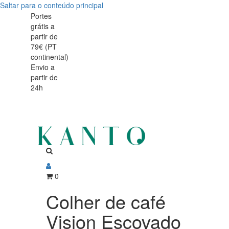
Saltar para o conteúdo principal
Colher
Colher
Portes
grátis a
de
de
partir de
café
79€ (PT
café
continental)
Vision
Envio a
Vision
partir de
Escovado
24h
Escovado
0
Colher de café
Vision Escovado