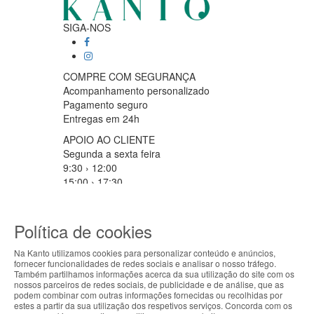
SIGA-NOS
COMPRE COM SEGURANÇA
Acompanhamento personalizado
Pagamento seguro
Entregas em 24h
APOIO AO CLIENTE
Segunda a sexta feira
9:30 › 12:00
15:00 › 17:30
Clique para iniciar chat
PARCEIROS LOGISTICOS
Política de cookies
Na Kanto utilizamos cookies para personalizar conteúdo e anúncios,
fornecer funcionalidades de redes sociais e analisar o nosso tráfego.
ABOUT THE COOKIES
MÉTODOS DE PAGAMENTO
Também partilhamos informações acerca da sua utilização do site com os
nossos parceiros de redes sociais, de publicidade e de análise, que as
Kanto handles information about your visit using
podem combinar com outras informações fornecidas ou recolhidas por
estes a partir da sua utilização dos respetivos serviços. Concorda com os
cookies that improve the performance of the