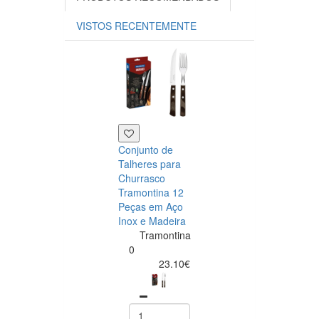
VISTOS RECENTEMENTE
Conjunto de
Talheres para
Churrasco
Tramontina 12
Peças em Aço
Inox e Madeira
Tramontina
Tramontina
Churrasco
0
Conjunto de
23.10€
Facas para Ca
6 Peças Polyw
Vermelho
Tramontin