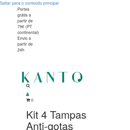
Saltar para o conteúdo principal
Kit
Kit
Portes
grátis a
4
4
partir de
Tampas
79€ (PT
Tampas
continental)
Anti-
Envio a
Anti-
partir de
gotas
24h
gotas
0
Kit 4 Tampas
Anti-gotas