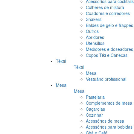
Acessórios para cocktails
Colheres de mistura
Coadores e corredores
Shakers
Baldes de gelo e frappés
Outros
Abridores
Utensílios
Medidores e doseadores
Copos Tiki e Canecas
Têxtil
Têxtil
Mesa
Vestuário profissional
Mesa
Mesa
Pastelaria
Complementos de mesa
Caçarolas
Cozinhar
Acessórios de mesa
Acessórios para bebidas
Chá e Café