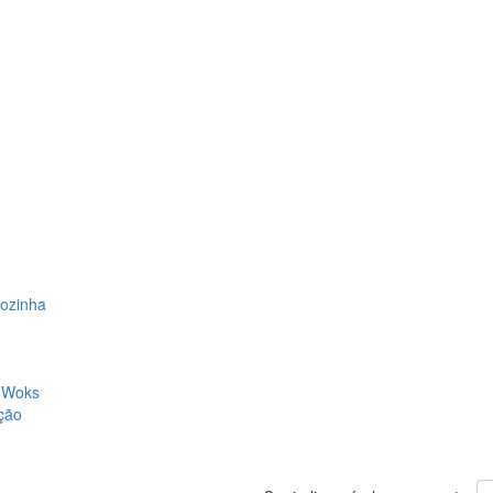
Cozinha
, Woks
ção