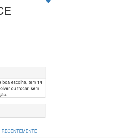
CE
a boa escolha, tem
14
olver ou trocar, sem
ção.
S RECENTEMENTE