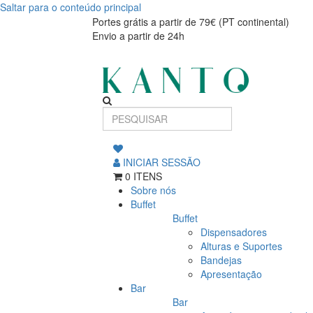
Saltar para o conteúdo principal
MILANO
MILANO
Portes grátis a partir de 79€ (PT continental)
Envio a partir de 24h
CALICE
CALICE
44cl
44cl
INICIAR SESSÃO
0 ITENS
Sobre nós
Buffet
Buffet
Dispensadores
Alturas e Suportes
Bandejas
Apresentação
Bar
Bar