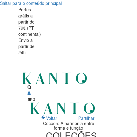
Saltar para o conteúdo principal
Cocoon:
Cocoon:
Portes
grátis a
A
A
partir de
harmonia
79€ (PT
harmonia
continental)
entre
Envio a
entre
partir de
forma
24h
forma
e
e
função
função
0
Voltar
Partilhar
Cocoon: A harmonia entre
forma e função
COLEÇÕES