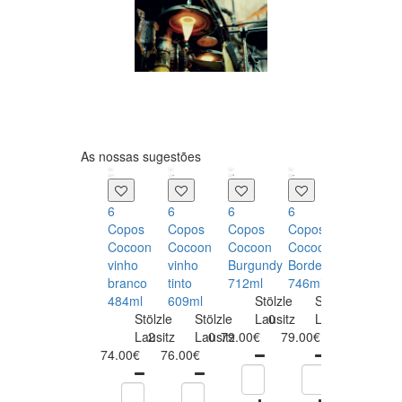
As nossas sugestões
6
6
6
6
6
Copos
Copos
Copos
Copos
Flutes
Cocoon
Cocoon
Cocoon
Cocoon
Cocoon
vinho
vinho
Burgundy
Bordeaux
340ml
branco
tinto
712ml
746ml
Stölz
484ml
609ml
Stölzle
Stölzle
Laus
0
Stölzle
Stölzle
Lausitz
0
Lausitz
0
74.00€
Lausitz
2
Lausitz
0
79.00€
79.00€
74.00€
76.00€