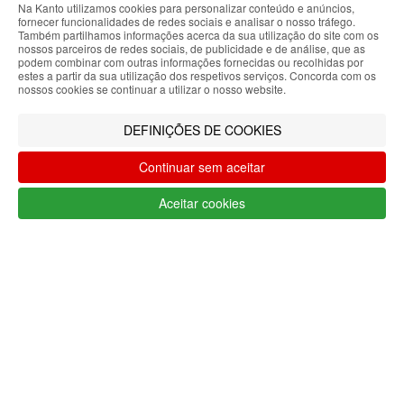
Na Kanto utilizamos cookies para personalizar conteúdo e anúncios,
uma
fornecer funcionalidades de redes sociais e analisar o nosso tráfego.
ABOUT THE COOKIES
Também partilhamos informações acerca da sua utilização do site com os
Mesa
nossos parceiros de redes sociais, de publicidade e de análise, que as
Kanto handles information about your visit using
podem combinar com outras informações fornecidas ou recolhidas por
com
estes a partir da sua utilização dos respetivos serviços. Concorda com os
cookies that improve the performance of the
nossos cookies se continuar a utilizar o nosso website.
website, facilitate sharing via social networks and
Personalidade
offer advertising tailored to your interests. By
DEFINIÇÕES DE COOKIES
continuing to browse our site, you accept the use of
these cookies. For more information, see our
LER MAIS
Continuar sem aceitar
Privacy and Cookie Policy. You can configure your
preferences in Cookie settings.
Aceitar cookies
SIGA-NOS
Accepted
COMPRE COM SEGURANÇA
Acompanhamento personalizado
Pagamento seguro
Entregas em 24h
APOIO AO CLIENTE
Segunda a sexta feira
9:30 › 12:00