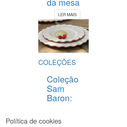
da mesa
LER MAIS
COLEÇÕES
Coleção
Sam
Baron:
Design
Contemporâneo
Política de cookies
para