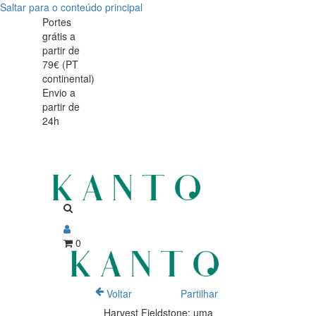
Saltar para o conteúdo principal
Harvest
Portes
grátis a
Fieldstone:
partir de
79€ (PT
uma
continental)
Envio a
mesa
partir de
24h
inspirada
pela
natureza
0
Voltar
Partilhar
Harvest Fieldstone: uma