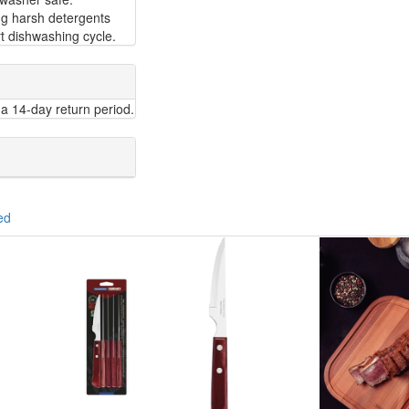
ng harsh detergents
t dishwashing cycle.
a 14-day return period.
ed