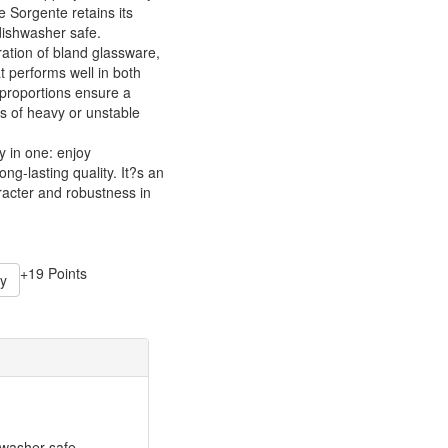
e Sorgente retains its
dishwasher safe.
ration of bland glassware,
at performs well in both
 proportions ensure a
s of heavy or unstable
ty in one: enjoy
ng-lasting quality. It?s an
racter and robustness in
+19 Points
y
washer safe.