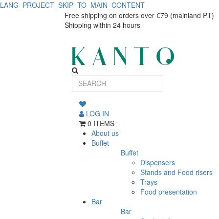
LANG_PROJECT_SKIP_TO_MAIN_CONTENT
6
6
Free shipping on orders over €79 (mainland PT)
Shipping within 24 hours
x
x
300
300
ml
ml
Sorgente
Sorgente
tumblers
tumblers
with
LOG IN
0 ITEMS
a
with
About us
wave
Buffet
a
Buffet
design
Dispensers
wave
Stands and Food risers
Trays
design
Food presentation
Bar
Bar