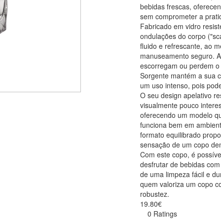
bebidas frescas, oferec
sem comprometer a prati
Fabricado em vidro resist
ondulações do corpo ("sc
fluido e refrescante, a
manuseamento seguro. Ao
escorregam ou perdem o b
Sorgente mantém a sua c
um uso intenso, pois pode
O seu design apelativo re
visualmente pouco intere
oferecendo um modelo que
funciona bem em ambiente
formato equilibrado propo
sensação de um copo dem
Com este copo, é possível 
desfrutar de bebidas com 
de uma limpeza fácil e d
quem valoriza um copo 
robustez.
19.80€
0 Ratings