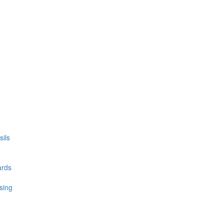
ils
ards
sing