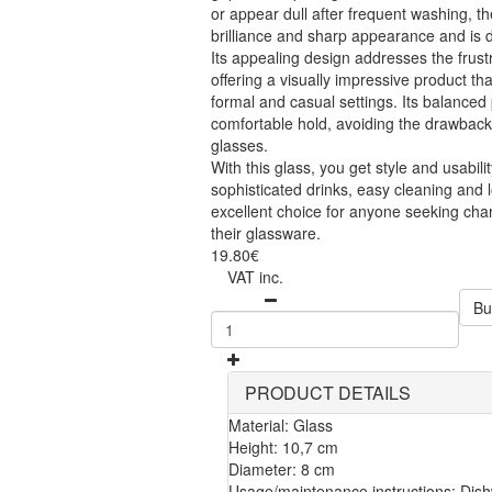
or appear dull after frequent washing, th
brilliance and sharp appearance and is 
Its appealing design addresses the frust
offering a visually impressive product th
formal and casual settings. Its balanced
comfortable hold, avoiding the drawback
glasses.
With this glass, you get style and usabili
sophisticated drinks, easy cleaning and lo
excellent choice for anyone seeking cha
their glassware.
19.80€
VAT inc.
Bu
PRODUCT DETAILS
Material: Glass
Height: 10,7 cm
Diameter: 8 cm
Usage/maintenance instructions: Dish