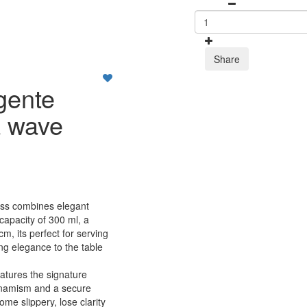
Share
gente
a wave
ass combines elegant
 capacity of 300 ml, a
m, its perfect for serving
ing elegance to the table
atures the signature
dynamism and a secure
ome slippery, lose clarity