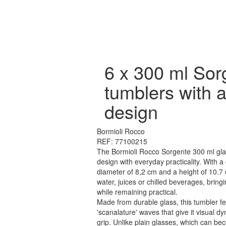
6 x 300 ml Sor
tumblers with 
design
Bormioli Rocco
REF: 77100215
The Bormioli Rocco Sorgente 300 ml gl
design with everyday practicality. With a
diameter of 8,2 cm and a height of 10.7 c
water, juices or chilled beverages, bring
while remaining practical.
Made from durable glass, this tumbler fe
'scanalature' waves that give it visual 
grip. Unlike plain glasses, which can bec