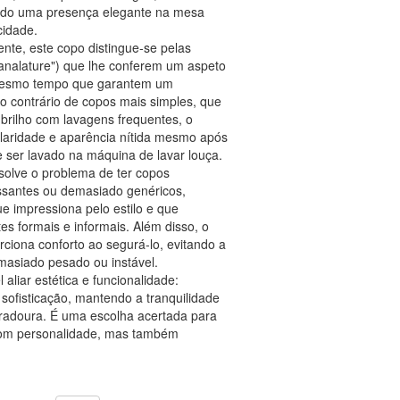
endo uma presença elegante na mesa
cidade.
ente, este copo distingue-se pelas
analature") que lhe conferem um aspeto
o mesmo tempo que garantem um
 contrário de copos mais simples, que
rilho com lavagens frequentes, o
laridade e aparência nítida mesmo após
 ser lavado na máquina de lavar louça.
solve o problema de ter copos
ssantes ou demasiado genéricos,
 impressiona pelo estilo e que
s formais e informais. Além disso, o
rciona conforto ao segurá-lo, evitando a
asiado pesado ou instável.
aliar estética e funcionalidade:
sofisticação, mantendo a tranquilidade
uradoura. É uma escolha acertada para
com personalidade, mas também