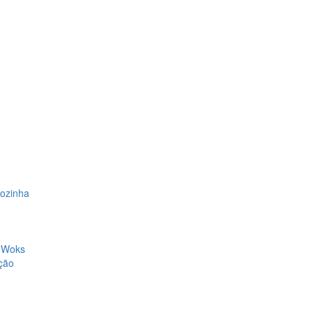
Cozinha
, Woks
ção