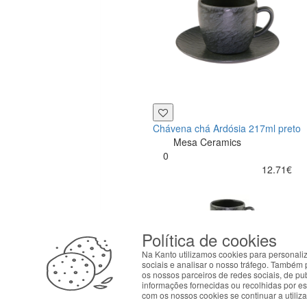
Chávena chá Ardósia 217ml preto
Mesa Ceramics
0
12.71€
Política de cookies
ABOUT THE COOKIES
Na Kanto utilizamos cookies para personali
Kanto handles information about your visit using co
sociais e analisar o nosso tráfego. Também 
os nossos parceiros de redes sociais, de p
your interests. By continuing to browse our site, 
informações fornecidas ou recolhidas por est
preferences in Cookie settings.
com os nossos cookies se continuar a utiliza