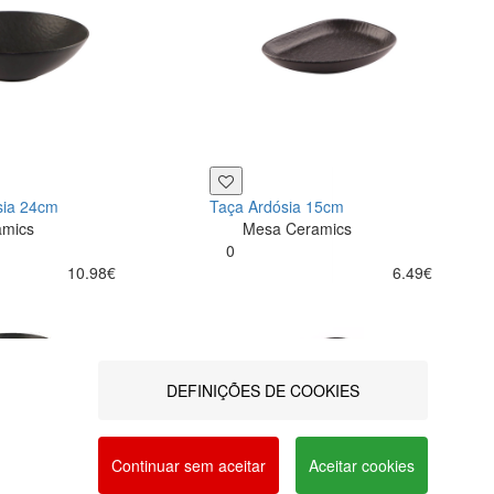
sia 24cm
Taça Ardósia 15cm
amics
Mesa Ceramics
0
10.98€
6.49€
DEFINIÇÕES DE COOKIES
a social networks and offer advertising tailored to
vacy and Cookie Policy. You can configure your
Continuar sem aceitar
Aceitar cookies