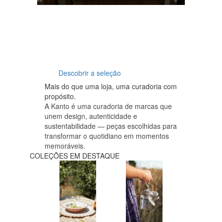
O verão vive-se à volta da mesa
Este verão, preparámos uma
seleção pensada para receber
ao ar livre, entre madeira,
cerâmica, vinho e momentos
partilhados.
Descobrir a seleção
Mais do que uma loja, uma curadoria com
propósito.
A Kanto é uma curadoria de marcas que
unem design, autenticidade e
sustentabilidade — peças escolhidas para
transformar o quotidiano em momentos
memoráveis.
COLEÇÕES EM DESTAQUE