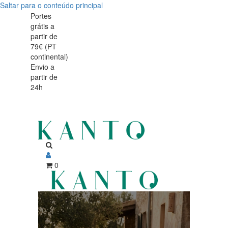
Saltar para o conteúdo principal
Peças
Copos
Portes
grátis a
e
premium
partir de
acessórios
79€ (PT
de
continental)
de
Envio a
mesa,
partir de
vinho
24h
cozinha
premium
e
para
experiências
vinho,
sofisticadas
escolhidas
0
para
transformar
a