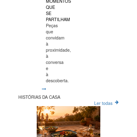
MOMENTOS
QUE
SE
PARTILHAM
Peças
que
convidam
à
proximidade,
à
conversa
e
à
descoberta.
HISTÓRIAS DA CASA
Ler todas