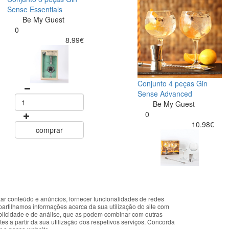
Sense Essentials
Be My Guest
0
8.99€
Conjunto 4 peças Gin
Sense Advanced
Be My Guest
0
10.98€
comprar
zar conteúdo e anúncios, fornecer funcionalidades de redes
okies that improve the performance of the website, facilitate sharing vi
partilhamos informações acerca da sua utilização do site com
comprar
ublicidade e de análise, que as podem combinar com outras
you accept the use of these cookies. For more information, see our Pri
es a partir da sua utilização dos respetivos serviços. Concorda