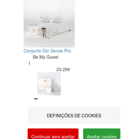
Conjunto Gin Sense Pro
Be My Guest
1
23.25€
DEFINIÇÕES DE COOKIES
comprar
a social networks and offer advertising tailored to
vacy and Cookie Policy. You can configure your
Continuar sem aceitar
Aceitar cookies