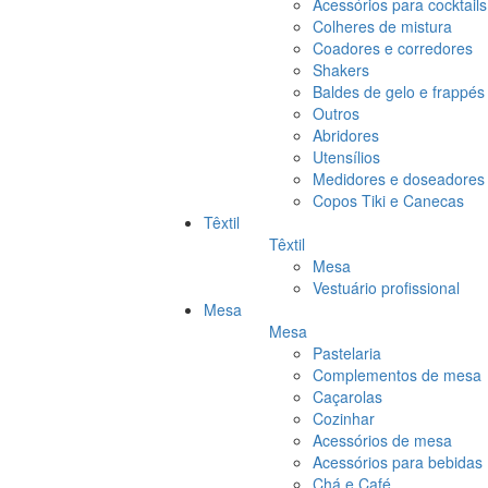
Acessórios para cocktails
Colheres de mistura
Coadores e corredores
Shakers
Baldes de gelo e frappés
Outros
Abridores
Utensílios
Medidores e doseadores
Copos Tiki e Canecas
Têxtil
Têxtil
Mesa
Vestuário profissional
Mesa
Mesa
Pastelaria
Complementos de mesa
Caçarolas
Cozinhar
Acessórios de mesa
Acessórios para bebidas
Chá e Café