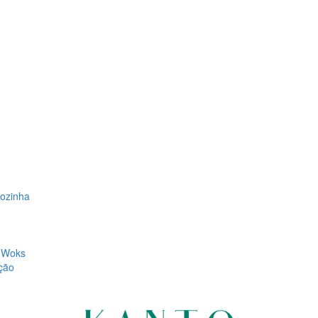
Cozinha
, Woks
ção