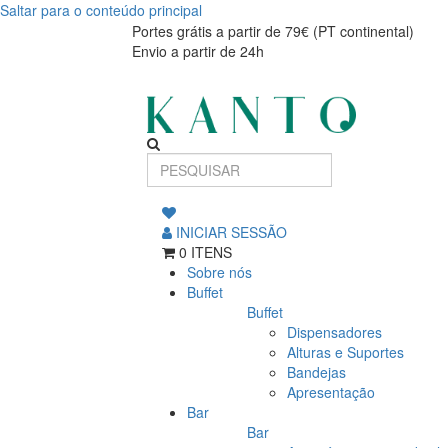
Saltar para o conteúdo principal
Be
Be
Portes grátis a partir de 79€ (PT continental)
Envio a partir de 24h
My
My
Guest
Guest
INICIAR SESSÃO
0 ITENS
Sobre nós
Buffet
Buffet
Dispensadores
Alturas e Suportes
Bandejas
Apresentação
Bar
Bar