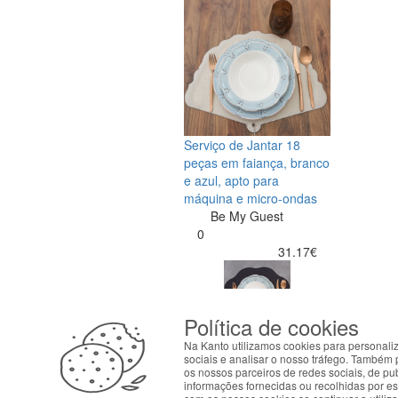
Serviço de Jantar 18
peças em faiança, branco
e azul, apto para
máquina e micro-ondas
Be My Guest
0
31.17€
Política de cookies
ABOUT THE COOKIES
Na Kanto utilizamos cookies para personali
Kanto handles information about your visit using co
sociais e analisar o nosso tráfego. Também 
os nossos parceiros de redes sociais, de p
your interests. By continuing to browse our site, 
informações fornecidas ou recolhidas por est
preferences in Cookie settings.