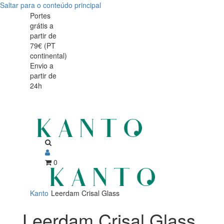
Saltar para o conteúdo principal
Leerdam
Leerdam
Portes
grátis a
Crisal
Crisal
partir de
Glass
79€ (PT
Glass
continental)
Envio a
partir de
24h
0
Kanto
Leerdam Crisal Glass
Leerdam Crisal Glass