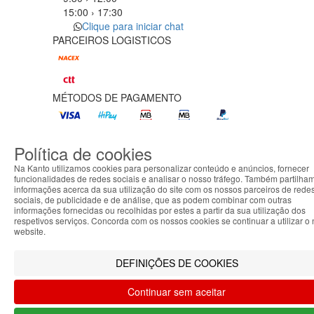
15:00 › 17:30
Clique para iniciar chat
PARCEIROS LOGISTICOS
MÉTODOS DE PAGAMENTO
Política de cookies
Filtrar por
Limpar filtros
Filtrar
Na Kanto utilizamos cookies para personalizar conteúdo e anúncios, fornecer
funcionalidades de redes sociais e analisar o nosso tráfego. Também partilha
informações acerca da sua utilização do site com os nossos parceiros de rede
sociais, de publicidade e de análise, que as podem combinar com outras
Filtrar por
informações fornecidas ou recolhidas por estes a partir da sua utilização dos
ABOUT THE COOKIES
Limpar filtros
Filtrar
respetivos serviços. Concorda com os nossos cookies se continuar a utilizar o
Kanto handles information about your visit using cookies that
website.
improve the performance of the website, facilitate sharing
via social networks and offer advertising tailored to your
DEFINIÇÕES DE COOKIES
interests. By continuing to browse our site, you accept the
use of these cookies. For more information, see our Privacy
Continuar sem aceitar
and Cookie Policy. You can configure your preferences in