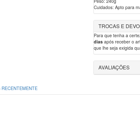
Peso: 240g
Cuidados: Apto para má
TROCAS E DEV
Para que tenha a cert
dias
após receber o art
que lhe seja exigida qua
AVALIAÇÕES
S RECENTEMENTE