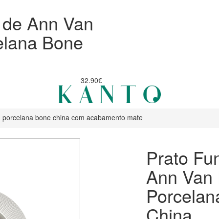
 de Ann Van
elana Bone
32.90€
m porcelana bone china com acabamento mate
Prato Fu
Ann Van
Porcelan
China