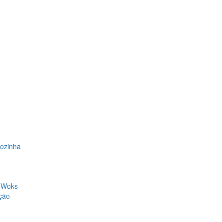
Cozinha
, Woks
ção