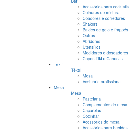
Bar
Acessórios para cocktails
Colheres de mistura
Coadores e corredores
Shakers
Baldes de gelo e frappés
Outros
Abridores
Utensílios
Medidores e doseadores
Copos Tiki e Canecas
Têxtil
Têxtil
Mesa
Vestuário profissional
Mesa
Mesa
Pastelaria
Complementos de mesa
Caçarolas
Cozinhar
Acessórios de mesa
Acessórios para bebidas