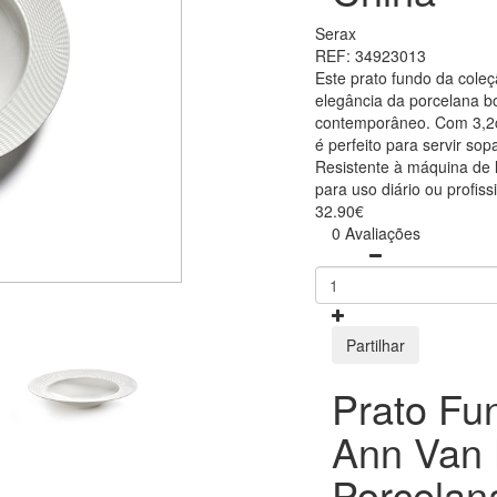
Serax
REF: 34923013
Este prato fundo da coleç
elegância da porcelana 
contemporâneo. Com 3,2c
é perfeito para servir so
Resistente à máquina de l
para uso diário ou profiss
32.90€
0 Avaliações
Partilhar
Prato Fu
Ann Van
Porcelan