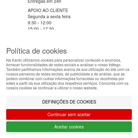
Entregas em 24h
APOIO AO CLIENTE
Segunda a sexta feira
9:30 › 12:00
15:00 › 17:30
Clique para iniciar chat
PARCEIROS LOGISTICOS
Política de cookies
Na Kanto utilizamos cookies para personalizar conteúdo e anúncios,
fornecer funcionalidades de redes sociais e analisar o nosso tráfego.
ABOUT THE COOKIES
MÉTODOS DE PAGAMENTO
Também partilhamos informações acerca da sua utilização do site com os
nossos parceiros de redes sociais, de publicidade e de análise, que as
Kanto handles information about your visit using
podem combinar com outras informações fornecidas ou recolhidas por
estes a partir da sua utilização dos respetivos serviços. Concorda com os
cookies that improve the performance of the
nossos cookies se continuar a utilizar o nosso website.
website, facilitate sharing via social networks and
Filtrar por
offer advertising tailored to your interests. By
DEFINIÇÕES DE COOKIES
continuing to browse our site, you accept the use of
Limpar filtros
Filtrar
these cookies. For more information, see our
Continuar sem aceitar
Privacy and Cookie Policy. You can configure your
preferences in Cookie settings.
Aceitar cookies
Accepted