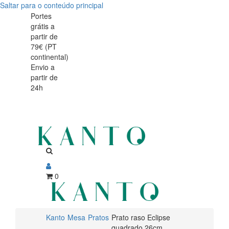
Saltar para o conteúdo principal
Prato
Prato
Portes
grátis a
raso
raso
partir de
Eclipse
79€ (PT
Eclipse
continental)
quadrado
Envio a
quadrado
partir de
26cm
24h
26cm
0
Kanto
Mesa
Pratos
Prato raso Eclipse
quadrado 26cm