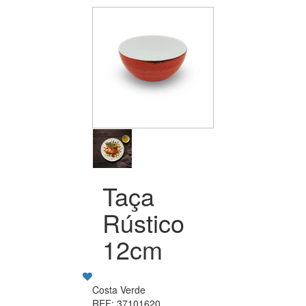
Taça
Rústico
12cm
Costa Verde
REF: 37101620