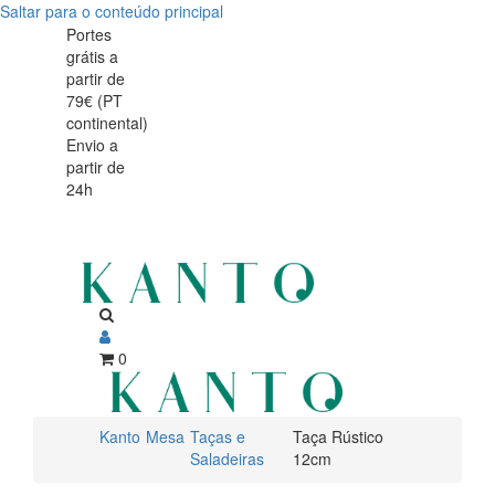
Saltar para o conteúdo principal
Taça
Taça
Portes
grátis a
Rústico
Rústico
partir de
12cm
79€ (PT
12cm
continental)
Envio a
partir de
24h
0
Kanto
Mesa
Taças e
Taça Rústico
Saladeiras
12cm