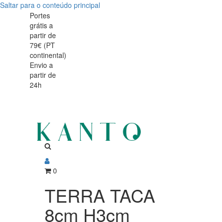
Saltar para o conteúdo principal
TERRA
TERRA
Portes
grátis a
TACA
TACA
partir de
8cm
79€ (PT
8cm
continental)
H3cm
Envio a
H3cm
partir de
24h
0
TERRA TACA
8cm H3cm