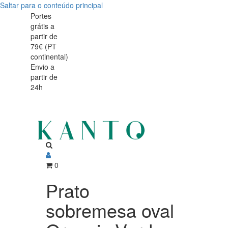
Saltar para o conteúdo principal
Prato
Prato
Portes
grátis a
sobremesa
sobremesa
partir de
oval
79€ (PT
oval
continental)
Organic
Envio a
Organic
partir de
Verde
24h
Verde
16cm
16cm
0
Prato
sobremesa oval