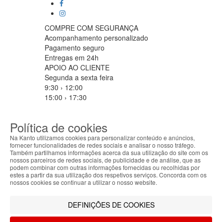
COMPRE COM SEGURANÇA
Acompanhamento personalizado
Pagamento seguro
Entregas em 24h
APOIO AO CLIENTE
Segunda a sexta feira
9:30 › 12:00
15:00 › 17:30
Clique para iniciar chat
PARCEIROS LOGISTICOS
Política de cookies
Na Kanto utilizamos cookies para personalizar conteúdo e anúncios,
fornecer funcionalidades de redes sociais e analisar o nosso tráfego.
Também partilhamos informações acerca da sua utilização do site com os
MÉTODOS DE PAGAMENTO
nossos parceiros de redes sociais, de publicidade e de análise, que as
ABOUT THE COOKIES
podem combinar com outras informações fornecidas ou recolhidas por
Kanto handles information about your visit using
estes a partir da sua utilização dos respetivos serviços. Concorda com os
cookies that improve the performance of the
nossos cookies se continuar a utilizar o nosso website.
website, facilitate sharing via social networks and
Filtrar por
offer advertising tailored to your interests. By
DEFINIÇÕES DE COOKIES
Limpar filtros
Filtrar
continuing to browse our site, you accept the use of