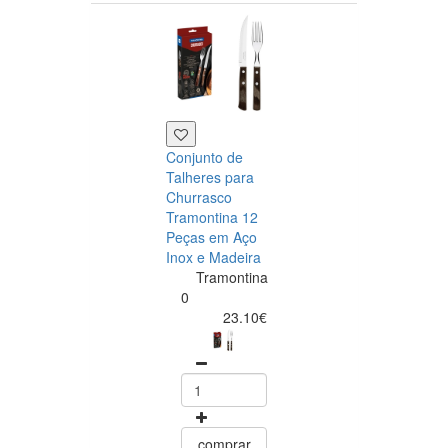
Conjunto de
Talheres para
Churrasco
Tramontina 12
Peças em Aço
Inox e Madeira
Tramontina
Tramontina
Churrasco
0
Conjunto de
23.10€
Facas para Ca
6 Peças Polyw
Vermelho
Tramontin
0
15.60
comprar