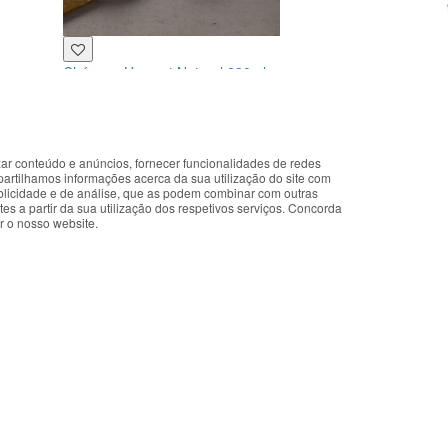
Chávena Harvest Natural 230ml
Dudson
0
10.98€
co
zar conteúdo e anúncios, fornecer funcionalidades de redes
okies that improve the performance of the website, facilitate sharing vi
partilhamos informações acerca da sua utilização do site com
you accept the use of these cookies. For more information, see our Pri
ublicidade e de análise, que as podem combinar com outras
es a partir da sua utilização dos respetivos serviços. Concorda
r o nosso website.
Accepted
comprar