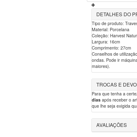
DETALHES DO 
Tipo de produto: Trave
Material: Porcelana
Coleção: Harvest Natur
Largura: 16cm
Comprimento: 27cm
Conselhos de utilizaçã
ondas. Pode ir máquina
maiores).
TROCAS E DEV
Para que tenha a cert
dias
após receber o art
que lhe seja exigida qua
AVALIAÇÕES