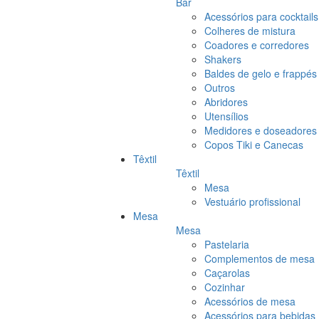
Bar
Acessórios para cocktails
Colheres de mistura
Coadores e corredores
Shakers
Baldes de gelo e frappés
Outros
Abridores
Utensílios
Medidores e doseadores
Copos Tiki e Canecas
Têxtil
Têxtil
Mesa
Vestuário profissional
Mesa
Mesa
Pastelaria
Complementos de mesa
Caçarolas
Cozinhar
Acessórios de mesa
Acessórios para bebidas