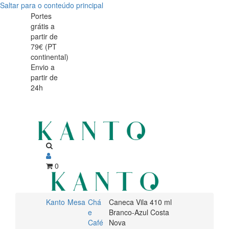
Saltar para o conteúdo principal
Caneca
Caneca
Portes
grátis a
Vila
Vila
partir de
410
79€ (PT
410
continental)
ml
Envio a
ml
partir de
Branco-
24h
Branco-
Azul
Azul
Costa
Nova
Costa
Nova
0
Kanto
Mesa
Chá
Caneca Vila 410 ml
e
Branco-Azul Costa
Café
Nova