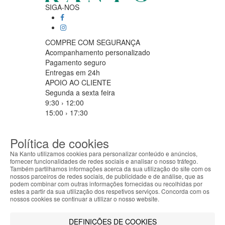
SIGA-NOS
COMPRE COM SEGURANÇA
Acompanhamento personalizado
Pagamento seguro
Entregas em 24h
APOIO AO CLIENTE
Segunda a sexta feira
9:30 › 12:00
15:00 › 17:30
Clique para iniciar chat
PARCEIROS LOGISTICOS
Política de cookies
Na Kanto utilizamos cookies para personalizar conteúdo e anúncios,
fornecer funcionalidades de redes sociais e analisar o nosso tráfego.
Também partilhamos informações acerca da sua utilização do site com os
MÉTODOS DE PAGAMENTO
nossos parceiros de redes sociais, de publicidade e de análise, que as
ABOUT THE COOKIES
podem combinar com outras informações fornecidas ou recolhidas por
Kanto handles information about your visit using
estes a partir da sua utilização dos respetivos serviços. Concorda com os
cookies that improve the performance of the
nossos cookies se continuar a utilizar o nosso website.
website, facilitate sharing via social networks and
Filtrar por
offer advertising tailored to your interests. By
DEFINIÇÕES DE COOKIES
Limpar filtros
Filtrar