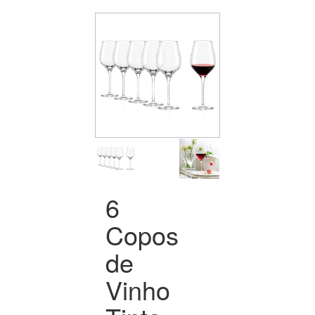
6
Copos
de
Vinho