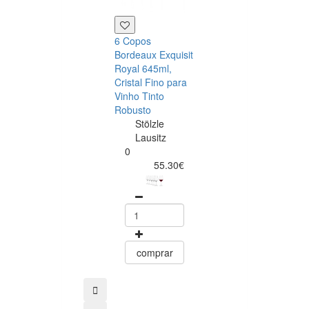
6 Copos
6 Flutes Exquis
Bordeaux Exquisit
Royal 265ml,
Royal 645ml,
Cristal Premiu
Cristal Fino para
Elegantes, Des
Vinho Tinto
Clássico
Robusto
Stölzle
Stölzle
Lausitz
Lausitz
0
0
47.20
55.30€
comprar
comprar