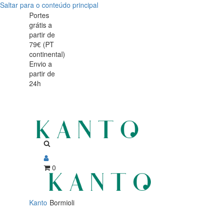
Saltar para o conteúdo principal
Bormioli
Design
Portes
grátis a
italiano
Rocco
partir de
com
79€ (PT
–
continental)
tradição
Envio a
Vidro
partir de
e
24h
Italiano
funcionalidade
para
Mesa,
Bar
e
0
Cozinha
Kanto
Bormioli