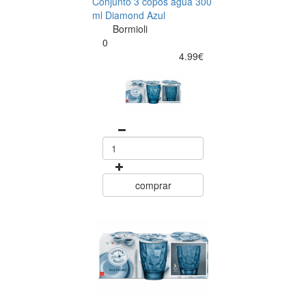
Conjunto 3 copos água 300
ml Diamond Azul
Bormioli
0
4.99€
comprar