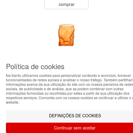
comprar
Política de cookies
Na Kanto utilizamos cookies para personalizar conteúdo e anúncios, fornecer
funcionalidades de redes sociais e analisar o nosso tráfego. Também partilha
informações acerca da sua utilização do site com os nossos parceiros de rede
sociais, de publicidade e de análise, que as podem combinar com outras
ABOUT THE COOKIES
informações fornecidas ou recolhidas por estes a partir da sua utilização dos
respetivos serviços. Concorda com os nossos cookies se continuar a utilizar o
Kanto handles information about your visit using cookies that
website.
improve the performance of the website, facilitate sharing
via social networks and offer advertising tailored to your
DEFINIÇÕES DE COOKIES
interests. By continuing to browse our site, you accept the
6 Copos laranja Sorgente
use of these cookies. For more information, see our Privacy
300 ml design ondulado
Continuar sem aceitar
and Cookie Policy. You can configure your preferences in
Bormioli