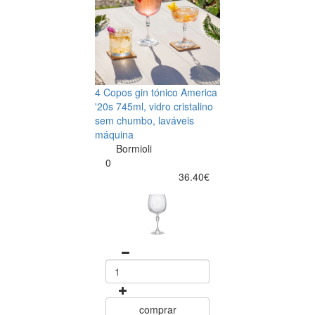
4 Copos gin tónico America
'20s 745ml, vidro cristalino
sem chumbo, laváveis
máquina
Bormioli
0
36.40€
comprar