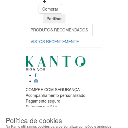
Comprar
Partilhar
PRODUTOS RECOMENDADOS
VISTOS RECENTEMENTE
SIGA-NOS
COMPRE COM SEGURANÇA
Acompanhamento personalizado
Pagamento seguro
Entregas em 24h
APOIO AO CLIENTE
Política de cookies
Segunda a sexta feira
9:30 › 12:00
Na Kanto utilizamos cookies para personalizar conteúdo e anúncios,