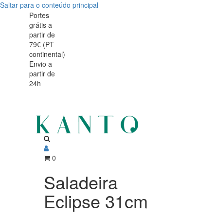
Saltar para o conteúdo principal
Saladeira
Saladeira
Portes
grátis a
Eclipse
Eclipse
partir de
79€ (PT
continental)
Envio a
partir de
24h
0
Saladeira
Eclipse 31cm