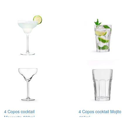
4 Copos cocktail
4 Copos cocktail Mojito
Margarita 300ml
410ml
Royal Leerdam
Royal Leerdam
1
0