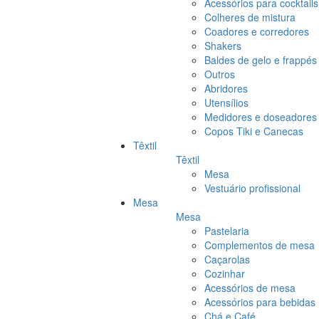
Acessórios para cocktails
Colheres de mistura
Coadores e corredores
Shakers
Baldes de gelo e frappés
Outros
Abridores
Utensílios
Medidores e doseadores
Copos Tiki e Canecas
Têxtil
Têxtil
Mesa
Vestuário profissional
Mesa
Mesa
Pastelaria
Complementos de mesa
Caçarolas
Cozinhar
Acessórios de mesa
Acessórios para bebidas
Chá e Café