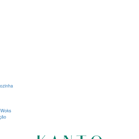
Cozinha
, Woks
ção