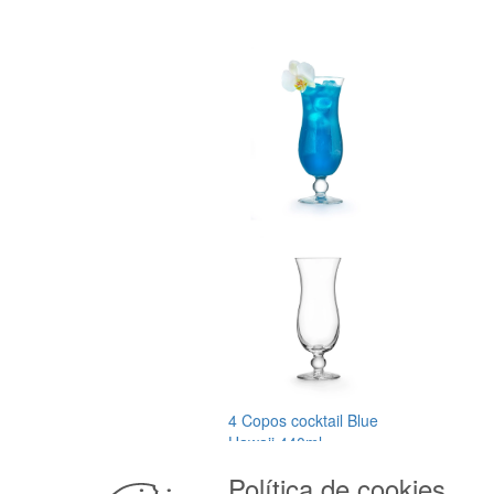
4 Copos cocktail Blue
Hawaii 440ml
Royal Leerdam
Política de cookies
0