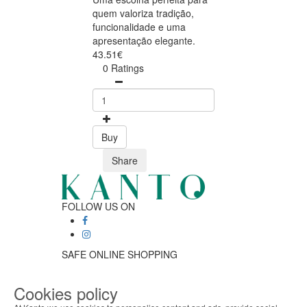
quem valoriza tradição,
funcionalidade e uma
apresentação elegante.
43.51€
0 Ratings
Buy
Share
FOLLOW US ON
SAFE ONLINE SHOPPING
Personalized customer service
Secure payment
Cookies policy
Fast shipping