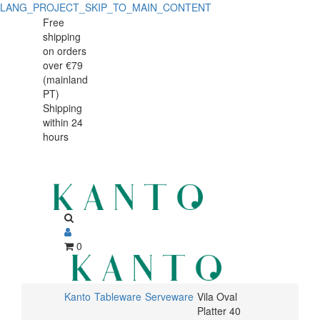
LANG_PROJECT_SKIP_TO_MAIN_CONTENT
Vila
Vila
Free
shipping
Oval
Oval
on orders
Platter
over €79
Platter
(mainland
40
PT)
40
Shipping
cm
within 24
cm
Costa
hours
Costa
Nova
Nova
0
Kanto
Tableware
Serveware
Vila Oval
Platter 40