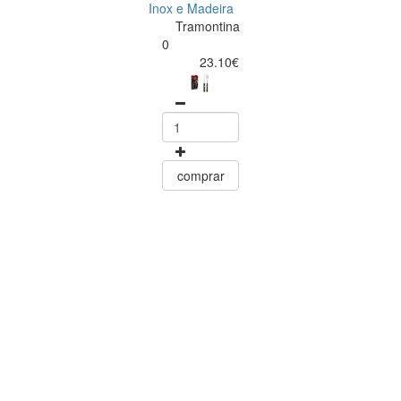
Inox e Madeira
Tramontina
Tramontina
Churrasco
0
Conjunto de
23.10€
Facas para Ca
6 Peças Polyw
Vermelho
Tramontin
0
15.60
comprar
comprar