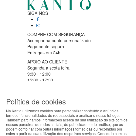
SIGA-NOS
COMPRE COM SEGURANÇA
Acompanhamento personalizado
Pagamento seguro
Entregas em 24h
APOIO AO CLIENTE
Segunda a sexta feira
9:30 › 12:00
15:00 › 17:30
Clique para iniciar chat
PARCEIROS LOGISTICOS
Política de cookies
Na Kanto utilizamos cookies para personalizar conteúdo e anúncios,
fornecer funcionalidades de redes sociais e analisar o nosso tráfego.
ABOUT THE COOKIES
MÉTODOS DE PAGAMENTO
Também partilhamos informações acerca da sua utilização do site com os
nossos parceiros de redes sociais, de publicidade e de análise, que as
Kanto handles information about your visit using
podem combinar com outras informações fornecidas ou recolhidas por
estes a partir da sua utilização dos respetivos serviços. Concorda com os
cookies that improve the performance of the