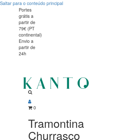
Saltar para o conteúdo principal
Tramontina
Tramontina
Portes
grátis a
Churrasco
Churrasco
partir de
Escova
79€ (PT
Escova
continental)
para
Envio a
para
partir de
Limpeza
24h
Limpeza
de
de
Grelhadores
42
Grelhadores
cm
42
Madeira
cm
0
Natural
Madeira
Tramontina
Natural
Churrasco