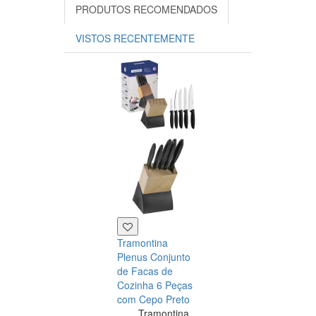
PRODUTOS RECOMENDADOS
VISTOS RECENTEMENTE
Tramontina
Kit churrasco 3
Plenus Conjunto
peças, aço ino
de Facas de
cabos madeira
Cozinha 6 Peças
natural, com
com Cepo Preto
tábua madeira
Tramontina
34,5x21,5cm